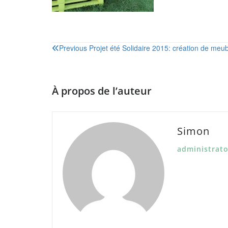
Navigation
Previous
Projet été Solidaire 2015: création de meub
de
l’article
À propos de l’auteur
Simon
administrato