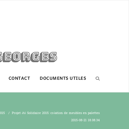
Georges
CONTACT
DOCUMENTS UTILES
015
/
Projet été Solidaire 2015: création de meubles en palettes
2015-08-21 18.08.34