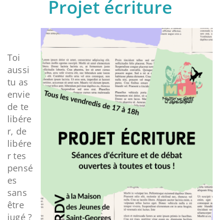
Projet écriture
Toi
aussi
tu as
envie
de te
libére
r, de
libére
r tes
pensé
es
sans
être
jugé ?