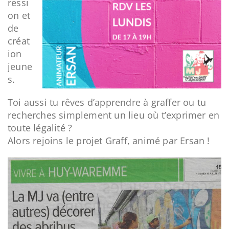
ressi
on et
de
créat
ion
jeune
s.
Toi aussi tu rêves d’apprendre à graffer ou tu
recherches simplement un lieu où t’exprimer en
toute légalité ?
Alors rejoins le projet Graff, animé par Ersan !