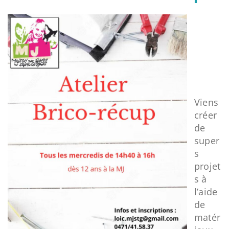
Viens
créer
de
super
s
projet
s à
l’aide
de
matér